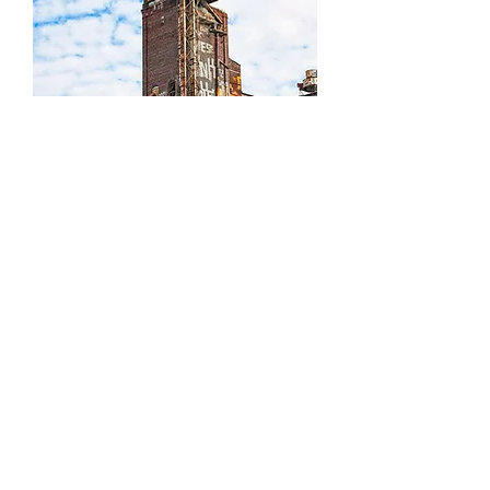
Canada Malting
1
/
1